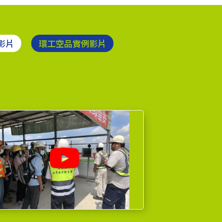
影片
環工空品實例影片