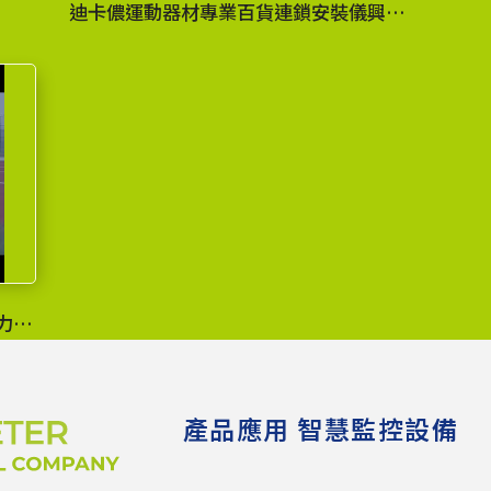
迪卡儂運動器材專業百貨連鎖安裝儀興科技空氣品質看板
WBGT黑球溫度計(熱中暑計)含大氣壓力記憶功能
產品應用 智慧監控設備