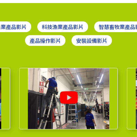
農業產品影片
科技漁業產品影片
智慧畜牧業產品
產品操作影片
安裝設備影片