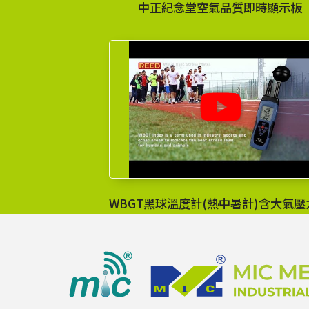
中正紀念堂空氣品質即時顯示板