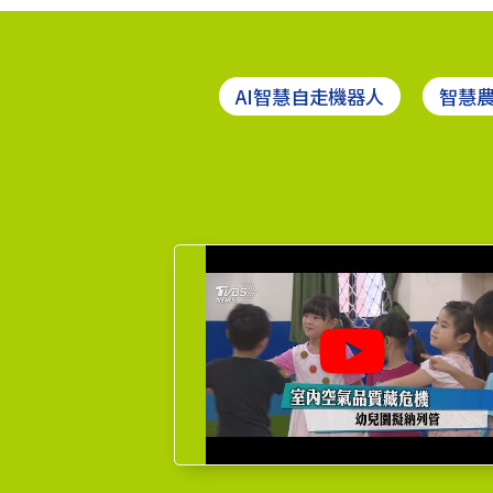
AI智慧自走機器人
智慧