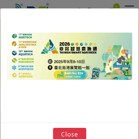
クッキー利用の管理について
0
台湾の専門機器およびIoTス
台湾の専門機器およびIoTス
送った
マートデバイスの製造・輸
マートデバイスの製造・輸
出業者
出業者
計測機器の開発と設計における25年以上の
計測機器の開発と設計における25年以上の
経験
経験
Close