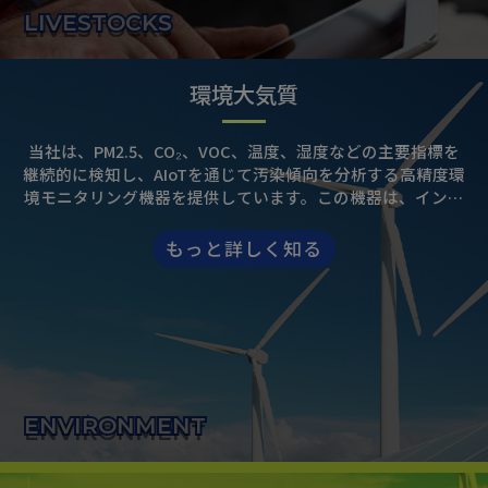
LIVESTOCKS
環境大気質
当社は、PM2.5、CO₂、VOC、温度、湿度などの主要指標を
継続的に検知し、AIoTを通じて汚染傾向を分析する高精度環
境モニタリング機器を提供しています。この機器は、インテ
リジェントなろ過・換気システムと連携することで、空気質
を自動的に改善することができ、農業、工業、都市環境など
もっと詳しく知る
幅広い用途に適しています。当社のソリューションは、環境
管理効率の向上だけでなく、企業のESGおよびSDGsの持続
可能性目標達成にも貢献します。
ENVIRONMENT