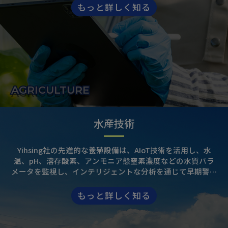
基づいて水と肥料の供給をインテリジェントに調整する自動
もっと詳しく知る
制御システムを内蔵しており、作物の収量と品質を向上させ
ながら資源の無駄を削減します。遠隔モニタリングと精密農
業技術を通じて、農家の効率向上、低炭素で持続可能な農業
の実現、そしてスマート農業管理への移行を支援します。
AGRICULTURE
水産技術
Yihsing社の先進的な養殖設備は、AIoT技術を活用し、水
温、pH、溶存酸素、アンモニア態窒素濃度などの水質パラ
メータを監視し、インテリジェントな分析を通じて早期警告
と環境制御に関する提案を提供します。さらに、この設備に
は、魚やエビの成長状況に基づいて給餌戦略を最適化する自
もっと詳しく知る
動給餌システムが組み込まれており、飼料利用率の向上とコ
スト削減を実現します。遠隔監視機能により養殖管理がより
便利になり、リスクを効果的に低減し、持続可能で効率的な