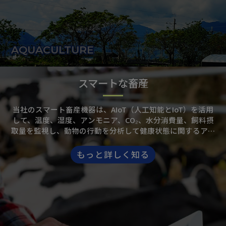
養殖モデルを実現します。
AQUACULTURE
スマートな畜産
当社のスマート畜産機器は、AIoT（人工知能とIoT）を活用
して、温度、湿度、アンモニア、CO₂、水分消費量、飼料摂
取量を監視し、動物の行動を分析して健康状態に関するアラ
ートや環境制御を提供します。この機器は、換気、冷却、給
餌戦略を自動的に調整し、畜産生産効率の向上と農業リスク
もっと詳しく知る
の低減を実現します。遠隔監視とインテリジェントな管理シ
ステムは、人的負担を軽減し、動物福祉と持続可能な開発に
合致し、畜産業界のインテリジェントで効率的な運営への移
行を支援します。