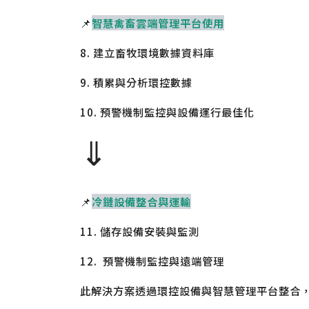
📌
智慧禽畜雲端管理平台使用
8. 建立畜牧環境數據資料庫
9. 積累與分析環控數據
10. 預警機制監控與設備運行最佳化
⇓
📌
冷鏈設備整合與運輸
11. 儲存設備安裝與監測
12. 預警機制監控與遠端管理
此解決方案透過環控設備與智慧管理平台整合