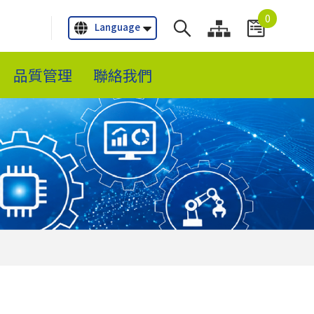
0
Language
送出
品質管理
聯絡我們