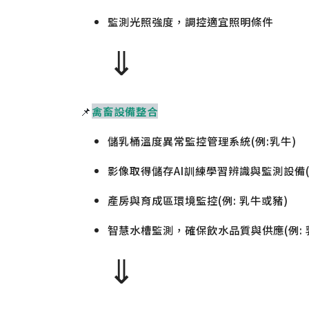
監測光照強度，調控適宜照明條件
⇓
📌
禽畜設備整合
儲乳桶溫度異常監控管理系統(例:乳牛)
影像取得儲存AI訓練學習辨識與監測設備(
產房與育成區環境監控(例: 乳牛或豬)
智慧水槽監測，確保飲水品質與供應(例: 
⇓