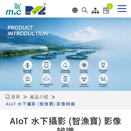
Cookie管理面板
0
送出
首頁
產品介紹
AIoT 水下攝影 (智漁寶) 影像辨識
AIoT 水下攝影 (智漁寶) 影像
辨識