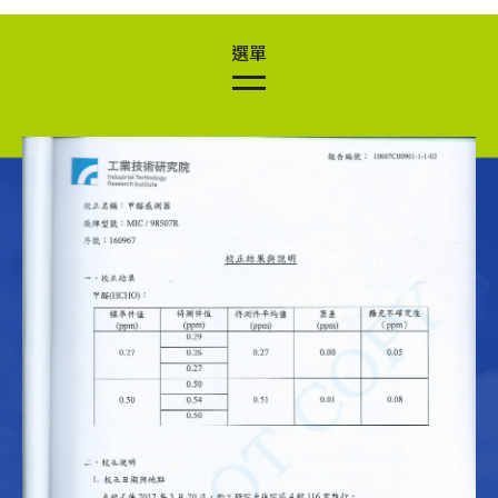
CE 證書
校正報告
清潔維護
無衝突礦產聲明
安裝前評估
客服流程
數據整合分析
檔案下載
常見問題